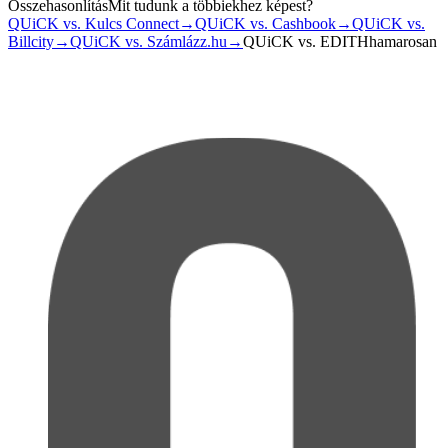
Összehasonlítás
Mit tudunk a többiekhez képest?
QUiCK vs. Kulcs Connect
→
QUiCK vs. Cashbook
→
QUiCK vs.
Billcity
→
QUiCK vs. Számlázz.hu
→
QUiCK vs. EDITH
hamarosan