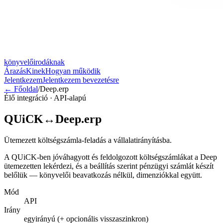
könyvelőirodáknak
Árazás
Kinek
Hogyan működik
Jelentkezem
Jelentkezem bevezetésre
← Főoldal
/
Deep.erp
Élő integráció · API-alapú
QUiCK
↔
Deep.erp
Ütemezett költségszámla-feladás a vállalatirányításba.
A QUiCK-ben jóváhagyott és feldolgozott költségszámlákat a Deep
ütemezetten lekérdezi, és a beállítás szerint pénzügyi számlát készít
belőlük — könyvelői beavatkozás nélkül, dimenziókkal együtt.
Mód
API
Irány
egyirányú (+ opcionális visszaszinkron)