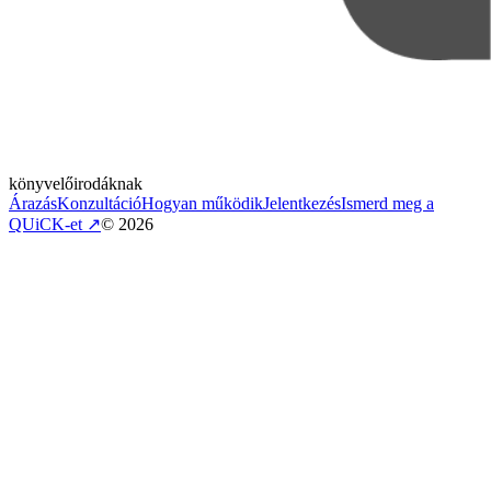
könyvelőirodáknak
Árazás
Konzultáció
Hogyan működik
Jelentkezés
Ismerd meg a
QUiCK-et
↗
©
2026