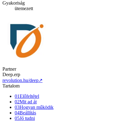
Gyakoriság
ütemezett
Partner
Deep.erp
revolution.hu/deep
↗
Tartalom
01
Előfeltétel
02
Mit ad át
03
Hogyan működik
04
Beállítás
05
Jó tudni