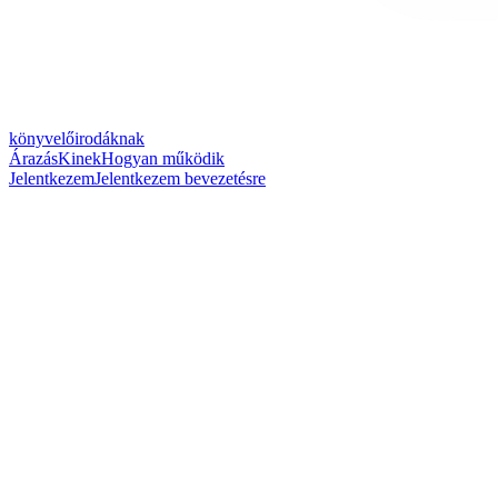
könyvelőirodáknak
Árazás
Kinek
Hogyan működik
Jelentkezem
Jelentkezem bevezetésre
↓
↓
↓