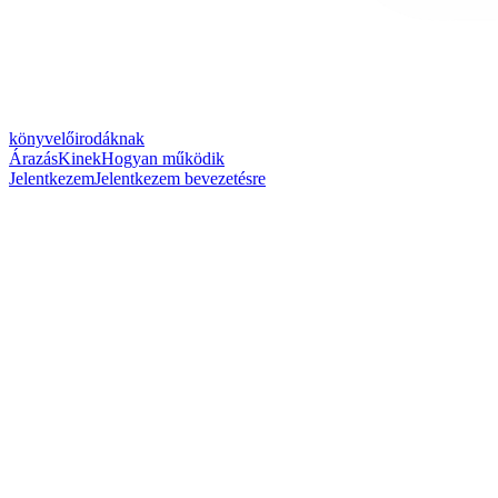
könyvelőirodáknak
Árazás
Kinek
Hogyan működik
Jelentkezem
Jelentkezem bevezetésre
↓
↓
↓
↓