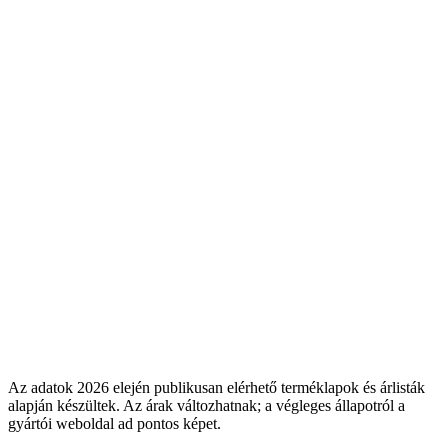
Képzések, események
Képzések, események
Bevezetési modell
Bevezetési modell
QUiCK
Ingyenes white-glove + 90 perc konzultáció + havi webinár
Cashbook
Önkiszolgáló + 30 perc konzultáció (fizetős 29 900 Ft/60
perc)
Ingyenes white-glove + 90 perc konzultáció + havi webinár
Önkiszolgáló + 30 perc konzultáció (fizetős 29 900 Ft/60
perc)
Volumen-referencia
Volumen-referencia
QUiCK
9M+ felismert számlakép, 30M+ árbevétel szinkron
Cashbook
?
9M+ felismert számlakép, 30M+ árbevétel szinkron
?
Az adatok 2026 elején publikusan elérhető terméklapok és árlisták
alapján készültek. Az árak változhatnak; a végleges állapotról a
gyártói weboldal ad pontos képet.