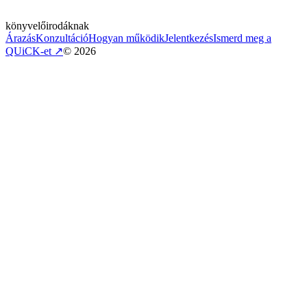
könyvelőirodáknak
Árazás
Konzultáció
Hogyan működik
Jelentkezés
Ismerd meg a
QUiCK-et
↗
©
2026