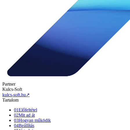
Partner
Kulcs-Soft
kulcs-soft.hu
↗
Tartalom
01
Előfeltétel
02
Mit ad át
03
Hogyan működik
04
Beállítás