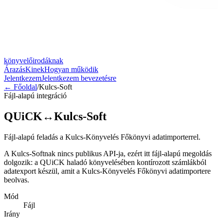
könyvelőirodáknak
Árazás
Kinek
Hogyan működik
Jelentkezem
Jelentkezem bevezetésre
← Főoldal
/
Kulcs-Soft
Fájl-alapú integráció
QUiCK
↔
Kulcs-Soft
Fájl-alapú feladás a Kulcs-Könyvelés Főkönyvi adatimporterrel.
A Kulcs-Softnak nincs publikus API-ja, ezért itt fájl-alapú megoldás
dolgozik: a QUiCK haladó könyvelésében kontírozott számlákból
adatexport készül, amit a Kulcs-Könyvelés Főkönyvi adatimportere
beolvas.
Mód
Fájl
Irány