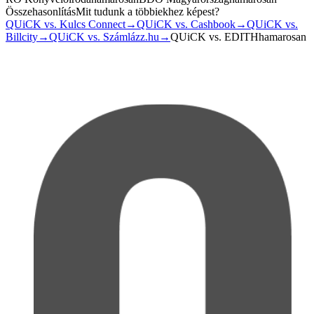
Összehasonlítás
Mit tudunk a többiekhez képest?
QUiCK vs. Kulcs Connect
→
QUiCK vs. Cashbook
→
QUiCK vs.
Billcity
→
QUiCK vs. Számlázz.hu
→
QUiCK vs. EDITH
hamarosan