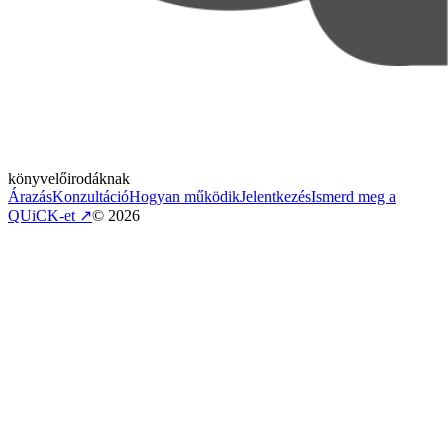
könyvelőirodáknak
Árazás
Konzultáció
Hogyan működik
Jelentkezés
Ismerd meg a
QUiCK-et
↗
©
2026