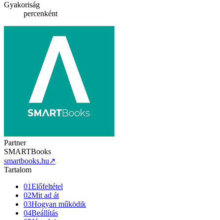
Gyakoriság
percenként
Partner
SMARTBooks
smartbooks.hu
↗
Tartalom
01
Előfeltétel
02
Mit ad át
03
Hogyan működik
04
Beállítás