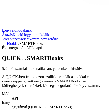
könyvelőirodáknak
Árazás
Kinek
Hogyan működik
Jelentkezem
Jelentkezem bevezetésre
← Főoldal
/
SMARTBooks
Élő integráció · API-alapú
QUiCK
↔
SMARTBooks
Szállítói számlák automatikusan, percenként frissülve.
A QUiCK-ben feldolgozott szállítói számlák adatokkal és
számlaképpel együtt megjelennek a SMARTBooksban —
költséghellyel, címkékkel, költségkategóriánál főkönyvi számmal.
Mód
API
Irány
egyirányú (QUiCK → SMARTBooks)