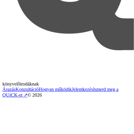
könyvelőirodáknak
Árazás
Konzultáció
Hogyan működik
Jelentkezés
Ismerd meg a
QUiCK-et
↗
©
2026