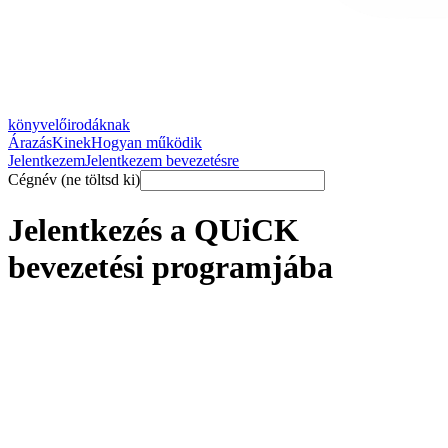
könyvelőirodáknak
Árazás
Kinek
Hogyan működik
Jelentkezem
Jelentkezem bevezetésre
Cégnév (ne töltsd ki)
Jelentkezés a QUiCK
bevezetési programjába