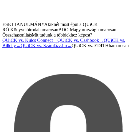
adatkezelési tájékoztatót
ESETTANULMÁNY
Akiknél most épül a QUiCK
RÓ Könyvelőiroda
hamarosan
BDO Magyarország
hamarosan
Összehasonlítás
Mit tudunk a többiekhez képest?
QUiCK vs. Kulcs Connect
→
QUiCK vs. Cashbook
→
QUiCK vs.
Billcity
→
QUiCK vs. Számlázz.hu
→
QUiCK vs. EDITH
hamarosan